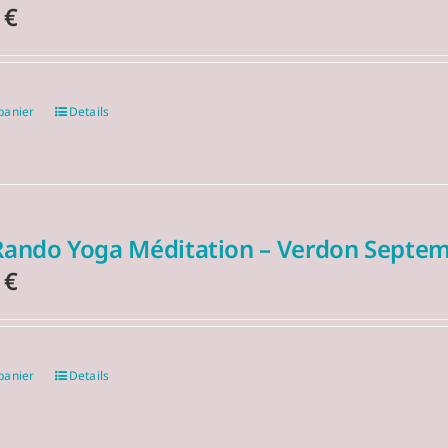
0
€
panier
Details
Rando Yoga Méditation – Verdon Septe
0
€
panier
Details