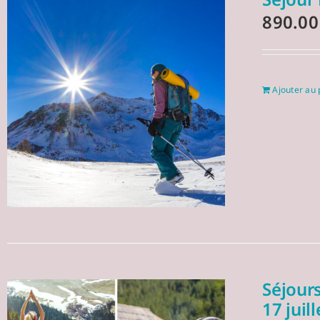
890.0
Ajouter au 
Séjours
17 juil