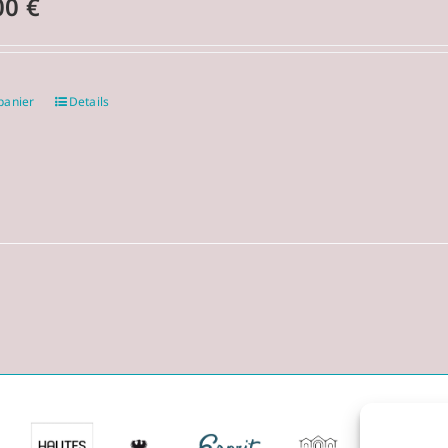
00
€
panier
Details