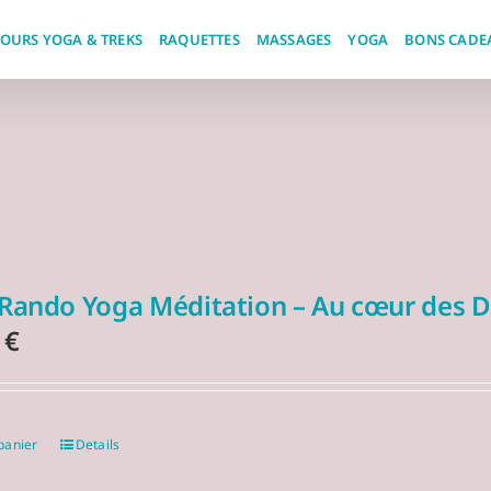
JOURS YOGA & TREKS
RAQUETTES
MASSAGES
YOGA
BONS CADE
 Rando Yoga Méditation – Au cœur des Do
0
€
panier
Details