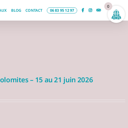
0
AUX
BLOG
CONTACT
06 83 95 12 97
lomites – 15 au 21 juin 2026