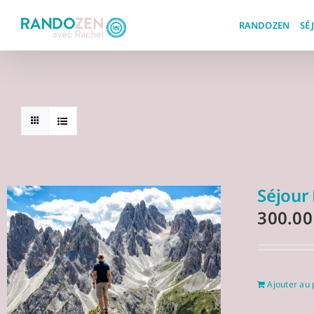
Skip
to
RANDOZEN
SÉ
content
Séjour
300.0
Ajouter au 