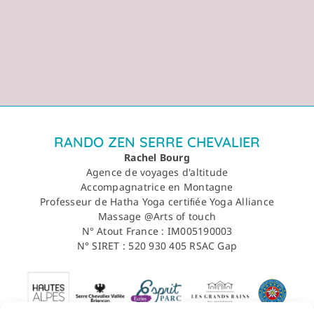
de
Séjour
Rando
Yoga
Méditation
et
Spa
-
RANDO ZEN SERRE CHEVALIER
Mars
Rachel Bourg
2025
Agence de voyages d'altitude
Accompagnatrice en Montagne
Professeur de Hatha Yoga certiﬁée Yoga Alliance
Massage @Arts of touch
N° Atout France : IM005190003
N° SIRET : 520 930 405 RSAC Gap