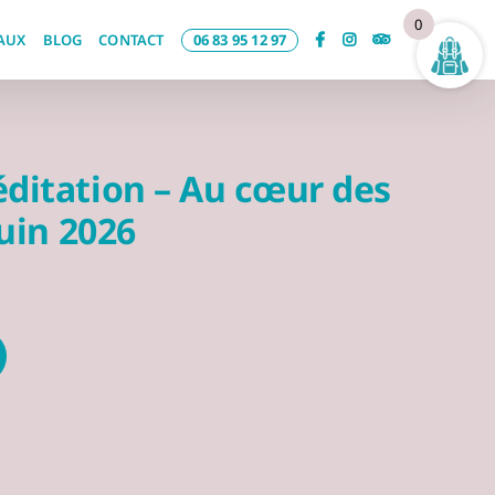
0
AUX
BLOG
CONTACT
06 83 95 12 97
ditation – Au cœur des
juin 2026