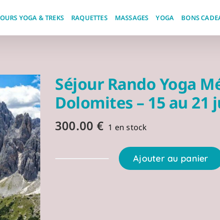
JOURS YOGA & TREKS
RAQUETTES
MASSAGES
YOGA
BONS CADE
Séjour Rando Yoga Mé
Dolomites – 15 au 21 
300.00
€
1 en stock
Ajouter au panier
quantité
de
Séjour
Rando
Yoga