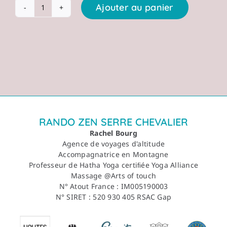
Ajouter au panier
quantité
de
TREK
AU
Népal
-
Massif
du
Khumbu,
RANDO ZEN SERRE CHEVALIER
pays
Rachel Bourg
de
Agence de voyages d'altitude
l'Everest
Accompagnatrice en Montagne
-
Professeur de Hatha Yoga certiﬁée Yoga Alliance
Du
Massage @Arts of touch
6
N° Atout France : IM005190003
au
N° SIRET : 520 930 405 RSAC Gap
24
NOVEMBRE