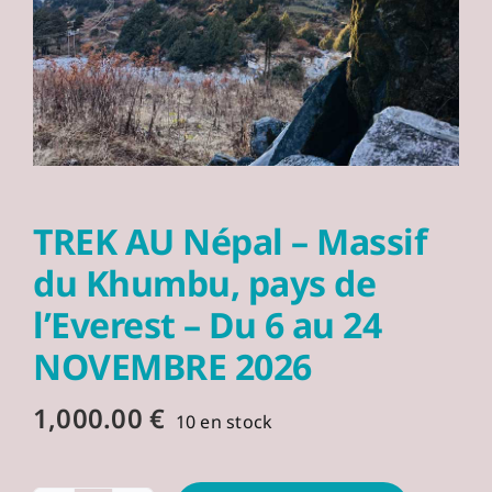
TREK AU Népal – Massif
du Khumbu, pays de
l’Everest – Du 6 au 24
NOVEMBRE 2026
1,000.00
€
10 en stock