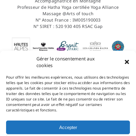
Accompagnatrice en Montagne
Professeur de Hatha Yoga certiﬁée Yoga Alliance
Massage @Arts of touch
N° Atout France : IM005190003
N° SIRET : 520 930 405 RSAC Gap
Gérer le consentement aux
cookies
Pour offrir les meilleures expériences, nous utilisons des technologies
Contact
telles que les cookies pour stocker et/ou accéder aux informations des
appareils. Le fait de consentir à ces technologies nous permettra de
Conditions Générales de Vente
traiter des données telles que le comportement de navigation ou les
Mentions légales
ID uniques sur ce site. Le fait de ne pas consentir ou de retirer son
Politique de confidentialité
consentement peut avoir un effet négatif sur certaines
caractéristiques et fonctions.
Inscris-toi à la newsletter
Pour recevoir toutes les actualités RandoZen
Accepter