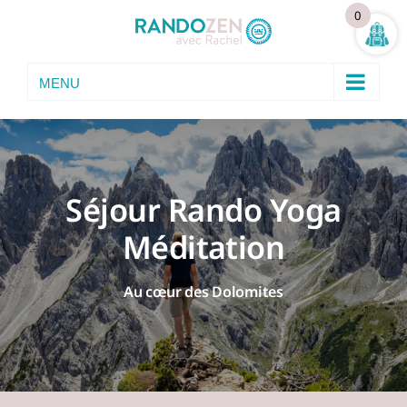
Skip
0
to
content
Séjour Rando Yoga
Méditation
Au cœur des Dolomites