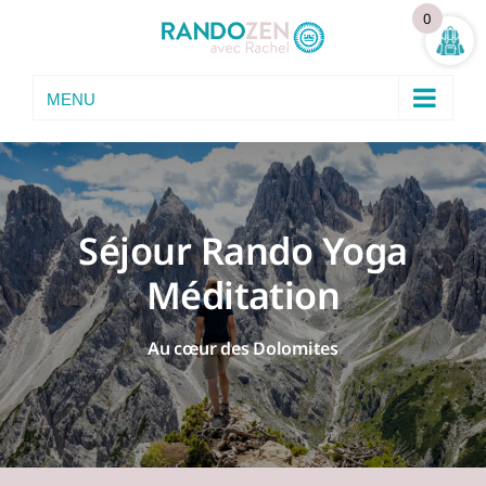
Skip
0
to
content
Séjour Rando Yoga
Méditation
Au cœur des Dolomites