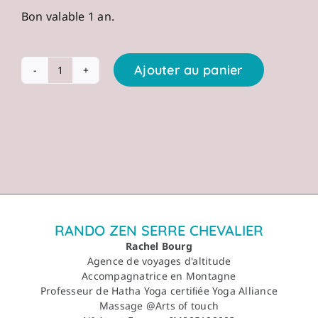
Bon valable 1 an.
Ajouter au panier
quantité
de
Bon
cadeau
:
Massage
60
min
RANDO ZEN SERRE CHEVALIER
Rachel Bourg
Agence de voyages d'altitude
Accompagnatrice en Montagne
Professeur de Hatha Yoga certiﬁée Yoga Alliance
Massage @Arts of touch