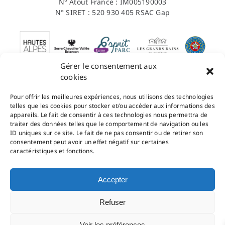
N° Atout France : IM005190003
N° SIRET : 520 930 405 RSAC Gap
Gérer le consentement aux
cookies
Pour offrir les meilleures expériences, nous utilisons des technologies
Contact
telles que les cookies pour stocker et/ou accéder aux informations des
appareils. Le fait de consentir à ces technologies nous permettra de
Conditions Générales de Vente
traiter des données telles que le comportement de navigation ou les
Mentions légales
ID uniques sur ce site. Le fait de ne pas consentir ou de retirer son
Politique de confidentialité
consentement peut avoir un effet négatif sur certaines
caractéristiques et fonctions.
Inscris-toi à la newsletter
Pour recevoir toutes les actualités RandoZen
Accepter
Refuser
Voir les préférences